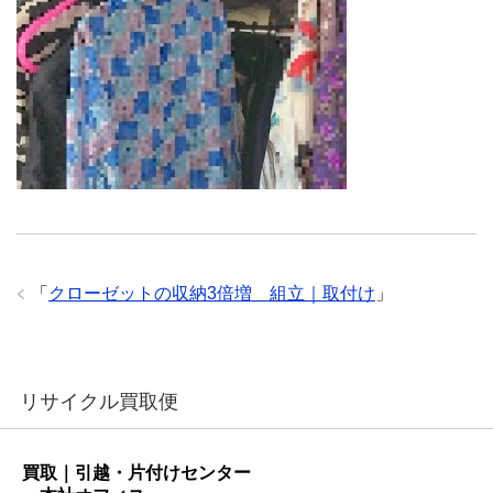
「
クローゼットの収納3倍増 組立｜取付け
」
リサイクル買取便
買取｜引越・片付けセンター