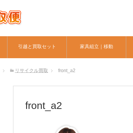
引越と買取セット
家具組立｜移動
リサイクル買取
front_a2
front_a2